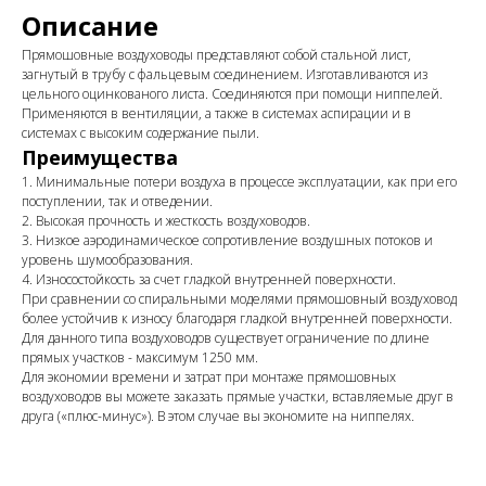
Описание
Прямошовные воздуховоды представляют собой стальной лист,
загнутый в трубу с фальцевым соединением. Изготавливаются из
цельного оцинкованого листа. Соединяются при помощи ниппелей.
Применяются в вентиляции, а также в системах аспирации и в
системах с высоким содержание пыли.
Преимущества
1. Минимальные потери воздуха в процессе эксплуатации, как при его
поступлении, так и отведении.
2. Высокая прочность и жесткость воздуховодов.
3. Низкое аэродинамическое сопротивление воздушных потоков и
уровень шумообразования.
4. Износостойкость за счет гладкой внутренней поверхности.
При сравнении со спиральными моделями прямошовный воздуховод
более устойчив к износу благодаря гладкой внутренней поверхности.
Для данного типа воздуховодов существует ограничение по длине
прямых участков - максимум 1250 мм.
Для экономии времени и затрат при монтаже прямошовных
воздуховодов вы можете заказать прямые участки, вставляемые друг в
друга («плюс-минус»). В этом случае вы экономите на ниппелях.